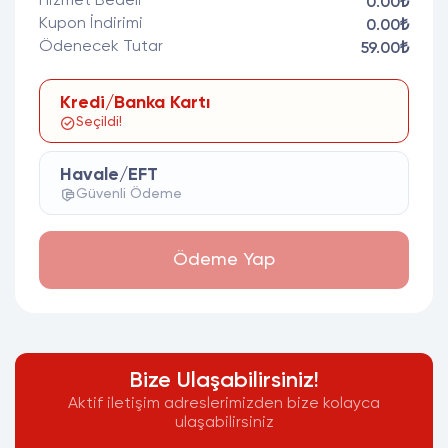
Hizmet Bedeli
0.00₺
Kupon İndirimi
0.00₺
Ödenecek Tutar
59.00₺
Kredi/Banka Kartı
Seçildi!
Havale/EFT
Güvenli Ödeme
Ödeme Yap
Bize Ulaşabilirsiniz!
Aktif iletişim adreslerimizden bize kolayca
ulaşabilirsiniz