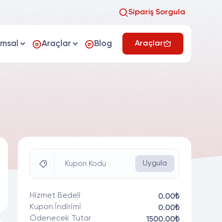
Sipariş Sorgula
umsal
Araçlar
Blog
Araçlar
Uygula
Kupon Kodu
Hizmet Bedeli
0.00₺
Kupon İndirimi
0.00₺
Ödenecek Tutar
1500.00₺