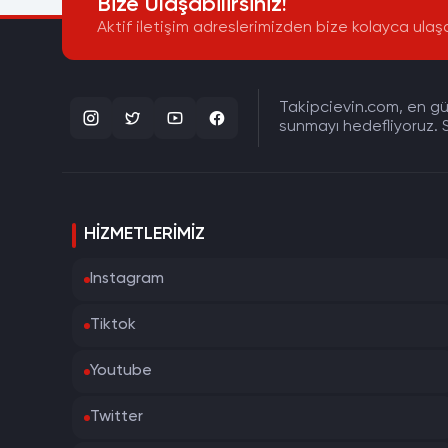
Bize Ulaşabilirsiniz!
Aktif iletişim adreslerimizden bize kolayca ulaşa
Takipcievin.com, en gün
sunmayı hedefliyoruz. S
HIZMETLERIMIZ
Instagram
Tiktok
Youtube
Twitter