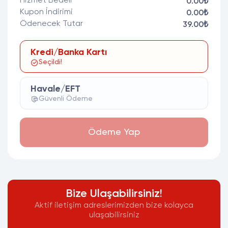
Hizmet Bedeli
0.00₺
Kupon İndirimi
0.00₺
Ödenecek Tutar
39.00₺
Kredi/Banka Kartı
Seçildi!
Havale/EFT
Güvenli Ödeme
Ödeme Yap
Bize Ulaşabilirsiniz!
Aktif iletişim adreslerimizden bize kolayca
ulaşabilirsiniz