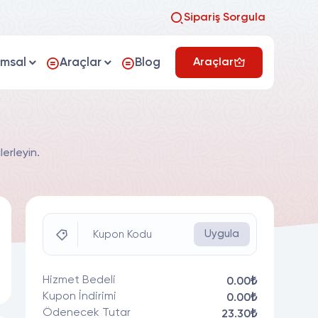
Sipariş Sorgula
umsal
Araçlar
Blog
Araçlar
erleyin.
Uygula
Kupon Kodu
Hizmet Bedeli
0.00₺
Kupon İndirimi
0.00₺
Ödenecek Tutar
23.30₺