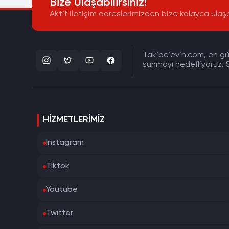
Bize Ulaşabilirsiniz!
Aktif iletişim adreslerimizden bize kolayca ulaşa
Takipcievin.com, en gün
sunmayı hedefliyoruz. S
HIZMETLERIMIZ
Instagram
Tiktok
Youtube
Twitter