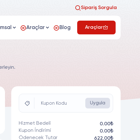
Sipariş Sorgula
umsal
Araçlar
Blog
Araçlar
rleyin.
Uygula
Kupon Kodu
Hizmet Bedeli
0.00₺
Kupon İndirimi
0.00₺
Ödenecek Tutar
622.00₺