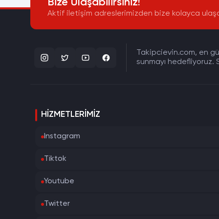
Bize Ulaşabilirsiniz!
Aktif iletişim adreslerimizden bize kolayca ulaşa
Takipcievin.com, en gün
sunmayı hedefliyoruz. S
HIZMETLERIMIZ
Instagram
Tiktok
Youtube
Twitter