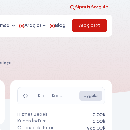
Sipariş Sorgula
umsal
Araçlar
Blog
Araçlar
rleyin.
Uygula
Kupon Kodu
Hizmet Bedeli
0.00₺
Kupon İndirimi
0.00₺
Ödenecek Tutar
466.00₺