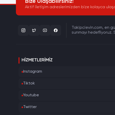
Bize Ulaşabilirsiniz!
Aktif iletişim adreslerimizden bize kolayca ulaşa
Takipcievin.com, en gün
sunmayı hedefliyoruz. S
HIZMETLERIMIZ
Instagram
Tiktok
Youtube
Twitter