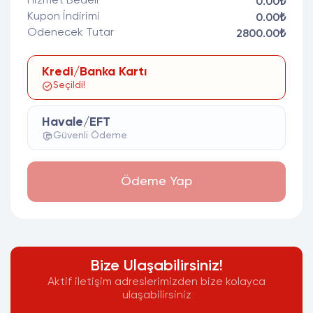
Hizmet Bedeli
0.00₺
Kupon İndirimi
0.00₺
Ödenecek Tutar
2800.00₺
Kredi/Banka Kartı
Seçildi!
Havale/EFT
Güvenli Ödeme
Ödeme Yap
Bize Ulaşabilirsiniz!
Aktif iletişim adreslerimizden bize kolayca
ulaşabilirsiniz