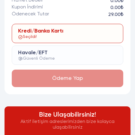
Hizmet Bedeli
0.00₺
Kupon İndirimi
0.00₺
Ödenecek Tutar
29.00₺
Kredi/Banka Kartı
Seçildi!
Havale/EFT
Güvenli Ödeme
Ödeme Yap
Bize Ulaşabilirsiniz!
Aktif iletişim adreslerimizden bize kolayca
ulaşabilirsiniz