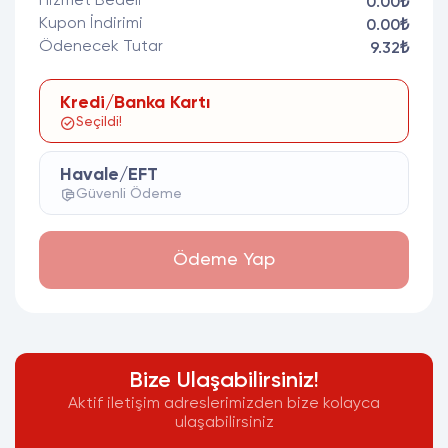
Hizmet Bedeli
0.00₺
Kupon İndirimi
0.00₺
Ödenecek Tutar
9.32₺
Kredi/Banka Kartı
Seçildi!
Havale/EFT
Güvenli Ödeme
Ödeme Yap
Bize Ulaşabilirsiniz!
Aktif iletişim adreslerimizden bize kolayca
ulaşabilirsiniz