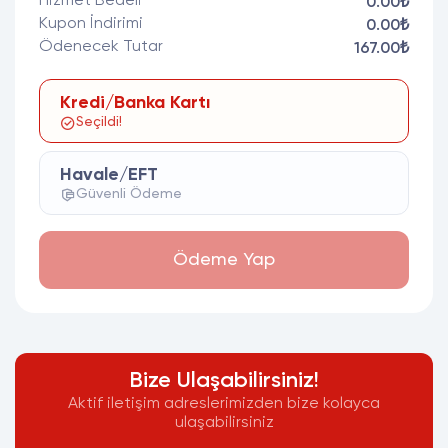
Hizmet Bedeli
0.00₺
Kupon İndirimi
0.00₺
Ödenecek Tutar
167.00₺
Kredi/Banka Kartı
Seçildi!
Havale/EFT
Güvenli Ödeme
Ödeme Yap
Bize Ulaşabilirsiniz!
Aktif iletişim adreslerimizden bize kolayca
ulaşabilirsiniz