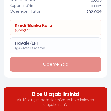
Hizmet Bedeli
0.00₺
Kupon İndirimi
0.00₺
Ödenecek Tutar
702.00₺
Kredi/Banka Kartı
Seçildi!
Havale/EFT
Güvenli Ödeme
Ödeme Yap
Bize Ulaşabilirsiniz!
Aktif iletişim adreslerimizden bize kolayca
ulaşabilirsiniz