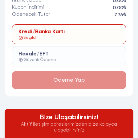
Hizmet Bedeli
0.00₺
Kupon İndirimi
0.00₺
Ödenecek Tutar
7.76₺
Kredi/Banka Kartı
Seçildi!
Havale/EFT
Güvenli Ödeme
Ödeme Yap
Bize Ulaşabilirsiniz!
Aktif iletişim adreslerimizden bize kolayca
ulaşabilirsiniz