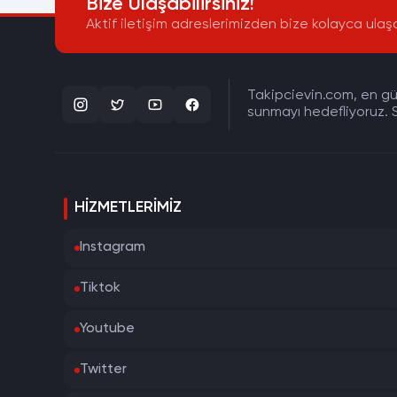
Bize Ulaşabilirsiniz!
Aktif iletişim adreslerimizden bize kolayca ulaşa
Takipcievin.com, en gün
sunmayı hedefliyoruz. S
HIZMETLERIMIZ
Instagram
Tiktok
Youtube
Twitter