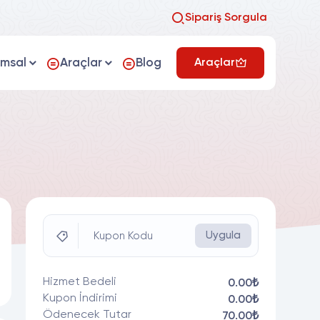
Sipariş Sorgula
umsal
Araçlar
Blog
Araçlar
Uygula
Kupon Kodu
Hizmet Bedeli
0.00₺
Kupon İndirimi
0.00₺
Ödenecek Tutar
70.00₺