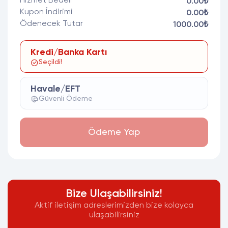
Hizmet Bedeli
0.00₺
Kupon İndirimi
0.00₺
Ödenecek Tutar
1000.00₺
Kredi/Banka Kartı
Seçildi!
Havale/EFT
Güvenli Ödeme
Ödeme Yap
Bize Ulaşabilirsiniz!
Aktif iletişim adreslerimizden bize kolayca
ulaşabilirsiniz