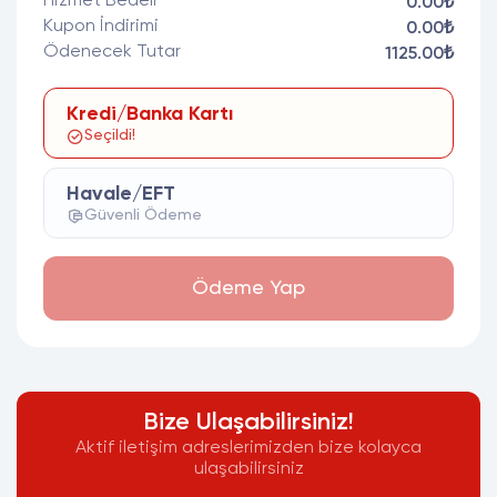
Hizmet Bedeli
0.00₺
Kupon İndirimi
0.00₺
Ödenecek Tutar
1125.00₺
Kredi/Banka Kartı
Seçildi!
Havale/EFT
Güvenli Ödeme
Ödeme Yap
Bize Ulaşabilirsiniz!
Aktif iletişim adreslerimizden bize kolayca
ulaşabilirsiniz