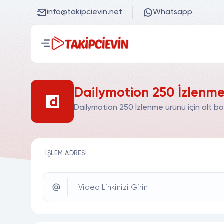
info@takipcievin.net
Whatsapp
Dailymotion 250 İzlenme
Dailymotion 250 İzlenme ürünü için alt bö
İŞLEM ADRESI
Video Linkinizi Girin