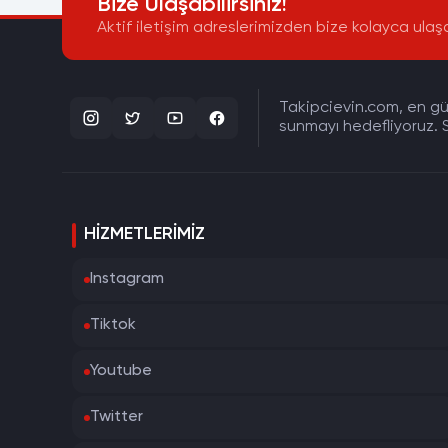
Bize Ulaşabilirsiniz!
Aktif iletişim adreslerimizden bize kolayca ulaşa
Takipcievin.com, en gün
sunmayı hedefliyoruz. S
HIZMETLERIMIZ
Instagram
Tiktok
Youtube
Twitter