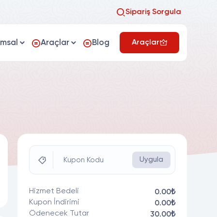
Sipariş Sorgula
umsal
Araçlar
Blog
Araçlar
Uygula
Kupon Kodu
Hizmet Bedeli
0.00₺
Kupon İndirimi
0.00₺
Ödenecek Tutar
30.00₺