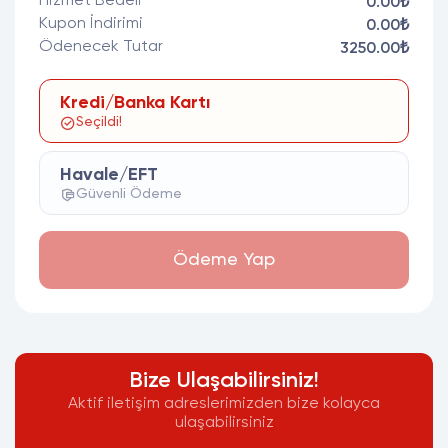
Hizmet Bedeli
0.00₺
Kupon İndirimi
0.00₺
Ödenecek Tutar
3250.00₺
Kredi/Banka Kartı
Seçildi!
Havale/EFT
Güvenli Ödeme
Ödeme Yap
Bize Ulaşabilirsiniz!
Aktif iletişim adreslerimizden bize kolayca
ulaşabilirsiniz