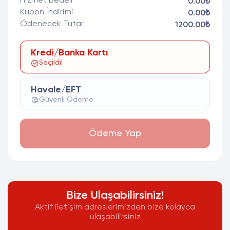
Hizmet Bedeli
0.00₺
Kupon İndirimi
0.00₺
Ödenecek Tutar
1200.00₺
Kredi/Banka Kartı
Seçildi!
Havale/EFT
Güvenli Ödeme
Ödeme Yap
Bize Ulaşabilirsiniz!
Aktif iletişim adreslerimizden bize kolayca
ulaşabilirsiniz