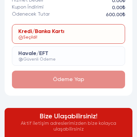
Hizmet Bedeli
0.00₺
Kupon İndirimi
0.00₺
Ödenecek Tutar
600.00₺
Kredi/Banka Kartı
Seçildi!
Havale/EFT
Güvenli Ödeme
Ödeme Yap
Bize Ulaşabilirsiniz!
Aktif iletişim adreslerimizden bize kolayca
ulaşabilirsiniz