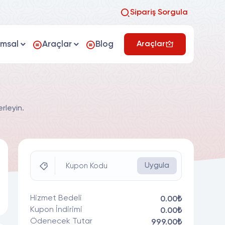
Sipariş Sorgula
umsal
Araçlar
Blog
Araçlar
rleyin.
Uygula
Kupon Kodu
Hizmet Bedeli
0.00₺
Kupon İndirimi
0.00₺
Ödenecek Tutar
999.00₺