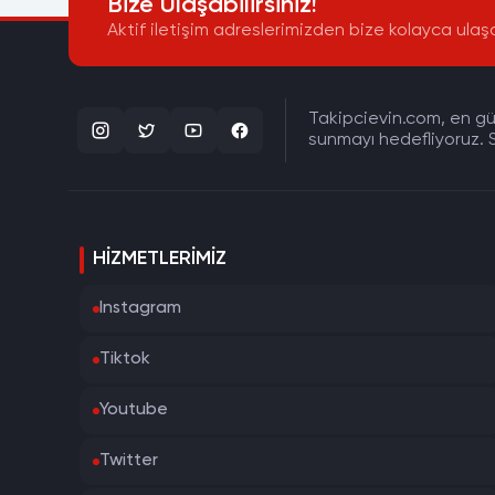
Bize Ulaşabilirsiniz!
Aktif iletişim adreslerimizden bize kolayca ulaşa
Takipcievin.com, en gün
sunmayı hedefliyoruz. S
HIZMETLERIMIZ
Instagram
Tiktok
Youtube
Twitter