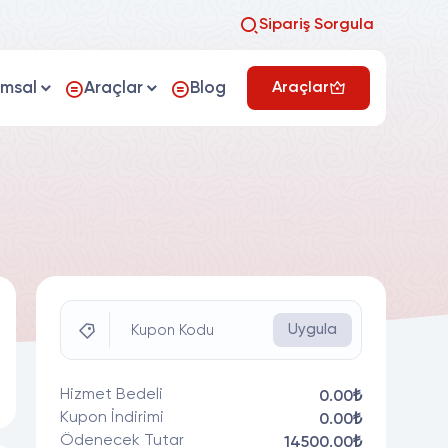
Sipariş Sorgula
umsal
Araçlar
Blog
Araçlar
Uygula
Kupon Kodu
Hizmet Bedeli
0.00₺
Kupon İndirimi
0.00₺
Ödenecek Tutar
14500.00₺