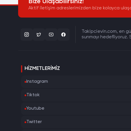
Bize Ulaşabilirsiniz!
Aktif iletişim adreslerimizden bize kolayca ulaşa
Takipcievin.com, en gün
sunmayı hedefliyoruz. S
HIZMETLERIMIZ
Instagram
Tiktok
Youtube
Twitter