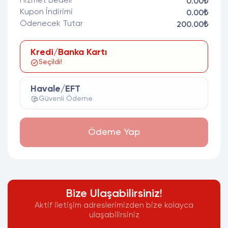
Hizmet Bedeli
0.00₺
Kupon İndirimi
0.00₺
Ödenecek Tutar
200.00₺
Kredi/Banka Kartı
Seçildi!
Havale/EFT
Güvenli Ödeme
Ödeme Yap
Bize Ulaşabilirsiniz!
Aktif iletişim adreslerimizden bize kolayca
ulaşabilirsiniz