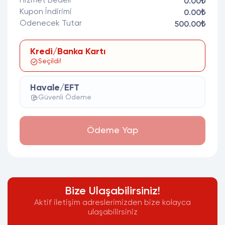
Hizmet Bedeli
0.00₺
Kupon İndirimi
0.00₺
Ödenecek Tutar
500.00₺
Kredi/Banka Kartı
Seçildi!
Havale/EFT
Güvenli Ödeme
Ödeme Yap
Bize Ulaşabilirsiniz!
Aktif iletişim adreslerimizden bize kolayca
ulaşabilirsiniz