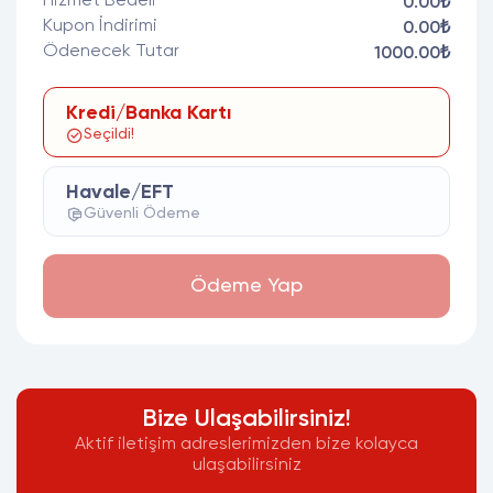
Hizmet Bedeli
0.00₺
Kupon İndirimi
0.00₺
Ödenecek Tutar
1000.00₺
Kredi/Banka Kartı
Seçildi!
Havale/EFT
Güvenli Ödeme
Ödeme Yap
Bize Ulaşabilirsiniz!
Aktif iletişim adreslerimizden bize kolayca
ulaşabilirsiniz