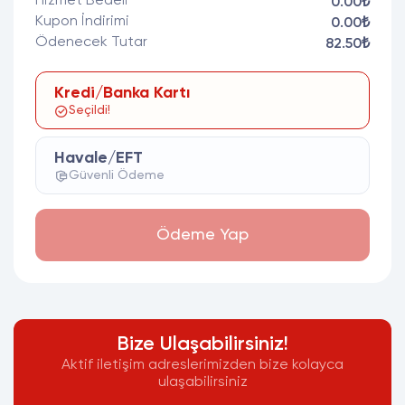
Hizmet Bedeli
0.00₺
Kupon İndirimi
0.00₺
Ödenecek Tutar
82.50₺
Kredi/Banka Kartı
Seçildi!
Havale/EFT
Güvenli Ödeme
Ödeme Yap
Bize Ulaşabilirsiniz!
Aktif iletişim adreslerimizden bize kolayca
ulaşabilirsiniz