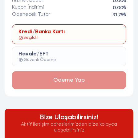
Hizmet Bedeli
0.00₺
Kupon İndirimi
0.00₺
Ödenecek Tutar
31.75₺
Kredi/Banka Kartı
Seçildi!
Havale/EFT
Güvenli Ödeme
Ödeme Yap
Bize Ulaşabilirsiniz!
Aktif iletişim adreslerimizden bize kolayca
ulaşabilirsiniz