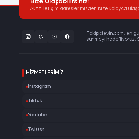
Bize Ulaşabilirsiniz!
Aktif iletişim adreslerimizden bize kolayca ulaşa
Takipcievin.com, en gün
sunmayı hedefliyoruz. S
HIZMETLERIMIZ
Instagram
Tiktok
Youtube
Twitter