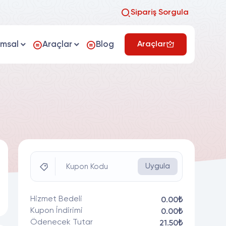
Sipariş Sorgula
umsal
Araçlar
Blog
Araçlar
Uygula
Kupon Kodu
Hizmet Bedeli
0.00₺
Kupon İndirimi
0.00₺
Ödenecek Tutar
21.50₺