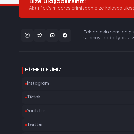
Bize Ulaşabilirsiniz!
Aktif iletişim adreslerimizden bize kolayca ulaşa
Takipcievin.com, en gün
sunmayı hedefliyoruz. S
HIZMETLERIMIZ
Instagram
Tiktok
Youtube
Twitter