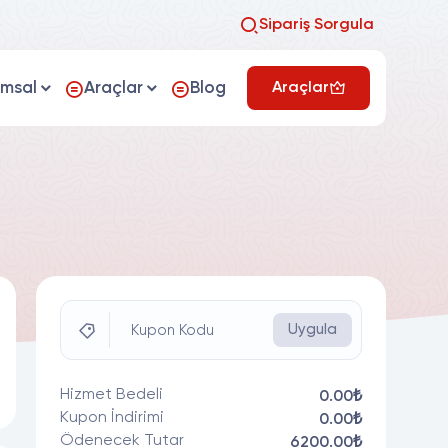
Sipariş Sorgula
umsal
Araçlar
Blog
Araçlar
Uygula
Kupon Kodu
Hizmet Bedeli
0.00₺
Kupon İndirimi
0.00₺
Ödenecek Tutar
6200.00₺