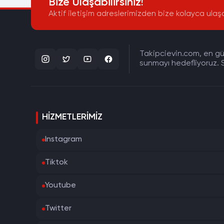
Bize Ulaşabilirsiniz!
Aktif iletişim adreslerimizden bize kolayca ulaşa
Takipcievin.com, en gün
sunmayı hedefliyoruz. S
HIZMETLERIMIZ
Instagram
Tiktok
Youtube
Twitter