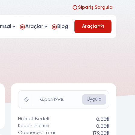
Sipariş Sorgula
umsal
Araçlar
Blog
Araçlar
Uygula
Kupon Kodu
Hizmet Bedeli
0.00₺
Kupon İndirimi
0.00₺
Ödenecek Tutar
179.00₺