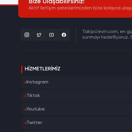
Bize Ulaşabilirsiniz!
Aktif iletişim adreslerimizden bize kolayca ulaşa
Takipcievin.com, en gün
sunmayı hedefliyoruz. S
HIZMETLERIMIZ
Instagram
Tiktok
Youtube
Twitter