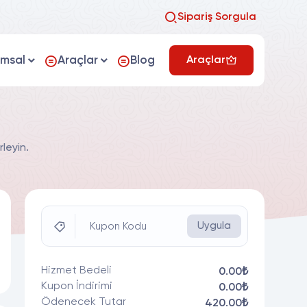
Sipariş Sorgula
umsal
Araçlar
Blog
Araçlar
leyin.
Uygula
Kupon Kodu
Hizmet Bedeli
0.00₺
Kupon İndirimi
0.00₺
Ödenecek Tutar
420.00₺