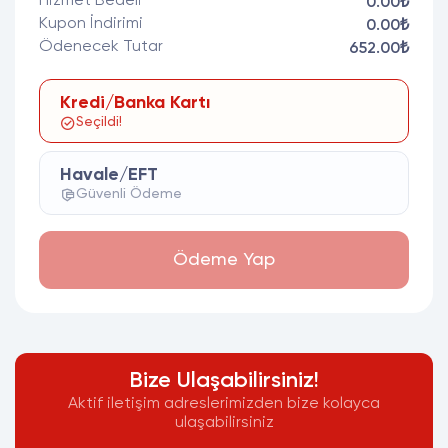
Hizmet Bedeli
0.00₺
Kupon İndirimi
0.00₺
Ödenecek Tutar
652.00₺
Kredi/Banka Kartı
Seçildi!
Havale/EFT
Güvenli Ödeme
Ödeme Yap
Bize Ulaşabilirsiniz!
Aktif iletişim adreslerimizden bize kolayca
ulaşabilirsiniz