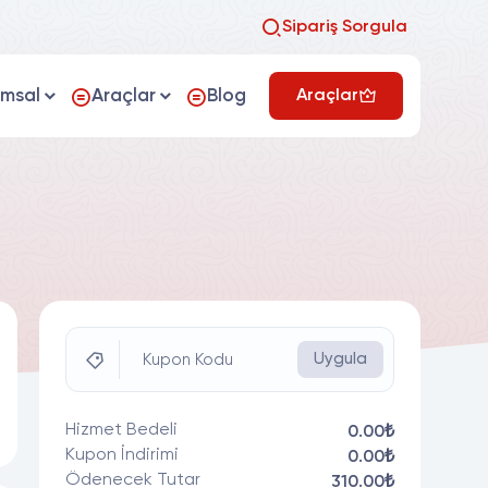
Sipariş Sorgula
umsal
Araçlar
Blog
Araçlar
Uygula
Kupon Kodu
Hizmet Bedeli
0.00₺
Kupon İndirimi
0.00₺
Ödenecek Tutar
310.00₺