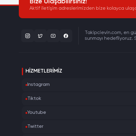
Bize Ulaşabilirsiniz!
Aktif iletişim adreslerimizden bize kolayca ulaşa
Takipcievin.com, en gün
sunmayı hedefliyoruz. S
HIZMETLERIMIZ
Instagram
Tiktok
Youtube
Twitter