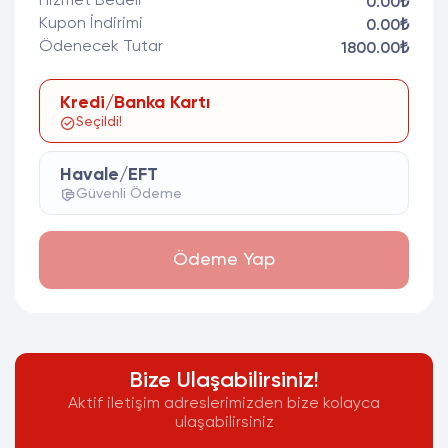
Hizmet Bedeli
0.00₺
Kupon İndirimi
0.00₺
Ödenecek Tutar
1800.00₺
Kredi/Banka Kartı
Seçildi!
Havale/EFT
Güvenli Ödeme
Ödeme Yap
Bize Ulaşabilirsiniz!
Aktif iletişim adreslerimizden bize kolayca
ulaşabilirsiniz