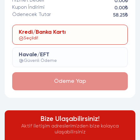
Hizmet Bedeli
0.00₺
Kupon İndirimi
0.00₺
Ödenecek Tutar
58.25₺
Kredi/Banka Kartı
Seçildi!
Havale/EFT
Güvenli Ödeme
Ödeme Yap
Bize Ulaşabilirsiniz!
Aktif iletişim adreslerimizden bize kolayca
ulaşabilirsiniz