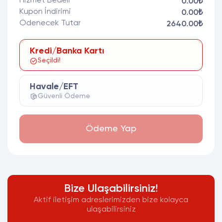
Hizmet Bedeli
0.00₺
Kupon İndirimi
0.00₺
Ödenecek Tutar
2640.00₺
Kredi/Banka Kartı
Seçildi!
Havale/EFT
Güvenli Ödeme
Ödeme Yap
Bize Ulaşabilirsiniz!
Aktif iletişim adreslerimizden bize kolayca
ulaşabilirsiniz