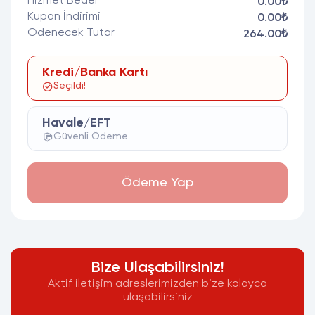
Hizmet Bedeli
0.00₺
Kupon İndirimi
0.00₺
Ödenecek Tutar
264.00₺
Kredi/Banka Kartı
Seçildi!
Havale/EFT
Güvenli Ödeme
Ödeme Yap
Bize Ulaşabilirsiniz!
Aktif iletişim adreslerimizden bize kolayca
ulaşabilirsiniz