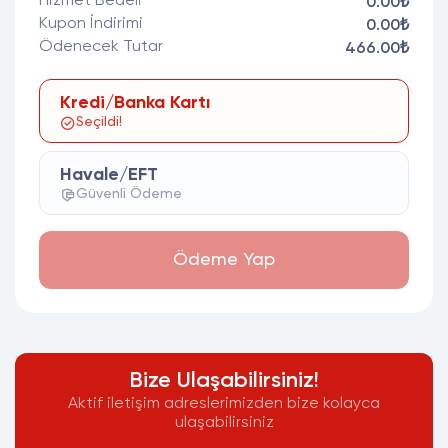
Hizmet Bedeli
0.00₺
Kupon İndirimi
0.00₺
Ödenecek Tutar
466.00₺
Kredi/Banka Kartı
Seçildi!
Havale/EFT
Güvenli Ödeme
Ödeme Yap
Bize Ulaşabilirsiniz!
Aktif iletişim adreslerimizden bize kolayca
ulaşabilirsiniz