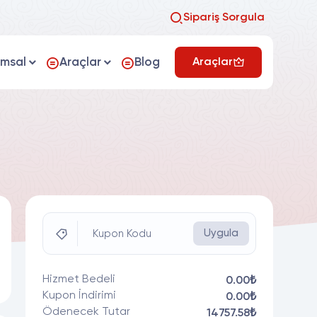
Sipariş Sorgula
umsal
Araçlar
Blog
Araçlar
Uygula
Kupon Kodu
Hizmet Bedeli
0.00₺
Kupon İndirimi
0.00₺
Ödenecek Tutar
14757.58₺