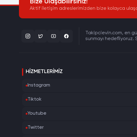
Bize Ulaşabilirsiniz!
Aktif iletişim adreslerimizden bize kolayca ulaşa
Takipcievin.com, en gün
sunmayı hedefliyoruz. S
HIZMETLERIMIZ
Instagram
Tiktok
Youtube
Twitter