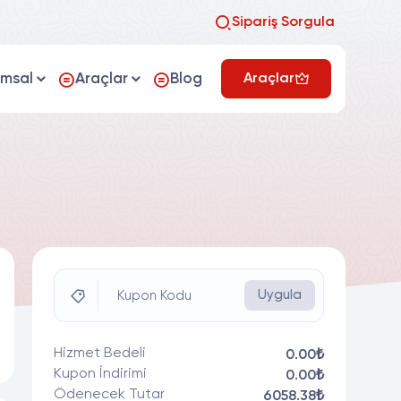
Sipariş Sorgula
umsal
Araçlar
Blog
Araçlar
Uygula
Kupon Kodu
Hizmet Bedeli
0.00₺
Kupon İndirimi
0.00₺
Ödenecek Tutar
6058.38₺