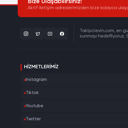
Bize Ulaşabilirsiniz!
Aktif iletişim adreslerimizden bize kolayca ulaşa
Takipcievin.com, en gün
sunmayı hedefliyoruz. S
HIZMETLERIMIZ
Instagram
Tiktok
Youtube
Twitter