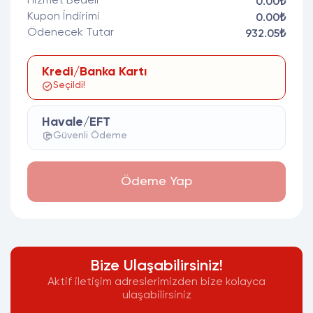
Hizmet Bedeli
0.00₺
Kupon İndirimi
0.00₺
Ödenecek Tutar
932.05₺
Kredi/Banka Kartı
Seçildi!
Havale/EFT
Güvenli Ödeme
Ödeme Yap
Bize Ulaşabilirsiniz!
Aktif iletişim adreslerimizden bize kolayca
ulaşabilirsiniz