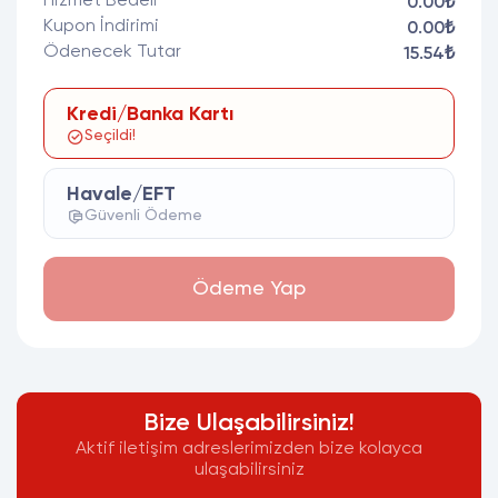
Hizmet Bedeli
0.00₺
Kupon İndirimi
0.00₺
Ödenecek Tutar
15.54₺
Kredi/Banka Kartı
Seçildi!
Havale/EFT
Güvenli Ödeme
Ödeme Yap
Bize Ulaşabilirsiniz!
Aktif iletişim adreslerimizden bize kolayca
ulaşabilirsiniz