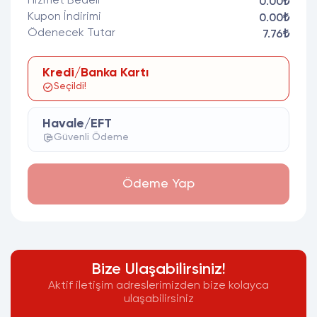
Hizmet Bedeli
0.00₺
Kupon İndirimi
0.00₺
Ödenecek Tutar
7.76₺
Kredi/Banka Kartı
Seçildi!
Havale/EFT
Güvenli Ödeme
Ödeme Yap
Bize Ulaşabilirsiniz!
Aktif iletişim adreslerimizden bize kolayca
ulaşabilirsiniz