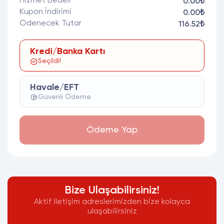
Hizmet Bedeli
0.00₺
Kupon İndirimi
0.00₺
Ödenecek Tutar
116.52₺
Kredi/Banka Kartı
Seçildi!
Havale/EFT
Güvenli Ödeme
Ödeme Yap
Bize Ulaşabilirsiniz!
Aktif iletişim adreslerimizden bize kolayca
ulaşabilirsiniz