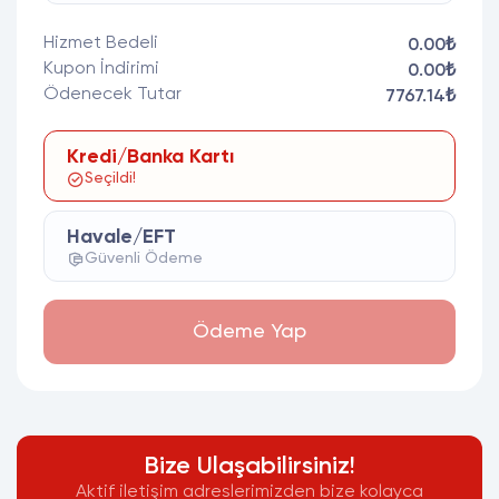
Hizmet Bedeli
0.00₺
Kupon İndirimi
0.00₺
Ödenecek Tutar
7767.14₺
Kredi/Banka Kartı
Seçildi!
Havale/EFT
Güvenli Ödeme
Ödeme Yap
Bize Ulaşabilirsiniz!
Aktif iletişim adreslerimizden bize kolayca