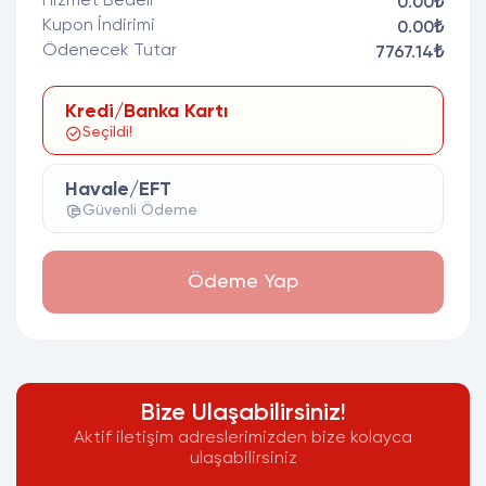
Hizmet Bedeli
0.00₺
Kupon İndirimi
0.00₺
Ödenecek Tutar
7767.14₺
Kredi/Banka Kartı
Seçildi!
Havale/EFT
Güvenli Ödeme
Ödeme Yap
Bize Ulaşabilirsiniz!
Aktif iletişim adreslerimizden bize kolayca
ulaşabilirsiniz