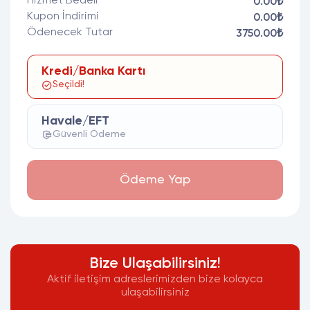
Hizmet Bedeli
0.00₺
Kupon İndirimi
0.00₺
Ödenecek Tutar
3750.00₺
Kredi/Banka Kartı
Seçildi!
Havale/EFT
Güvenli Ödeme
Ödeme Yap
Bize Ulaşabilirsiniz!
Aktif iletişim adreslerimizden bize kolayca
ulaşabilirsiniz