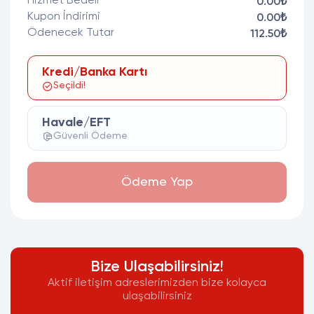
Hizmet Bedeli
0.00₺
Kupon İndirimi
0.00₺
Ödenecek Tutar
112.50₺
Kredi/Banka Kartı
Seçildi!
Havale/EFT
Güvenli Ödeme
Ödeme Yap
Bize Ulaşabilirsiniz!
Aktif iletişim adreslerimizden bize kolayca
ulaşabilirsiniz