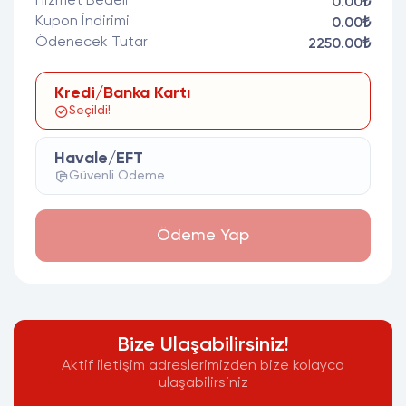
Hizmet Bedeli
0.00₺
Kupon İndirimi
0.00₺
Ödenecek Tutar
2250.00₺
Kredi/Banka Kartı
Seçildi!
Havale/EFT
Güvenli Ödeme
Ödeme Yap
Bize Ulaşabilirsiniz!
Aktif iletişim adreslerimizden bize kolayca
ulaşabilirsiniz