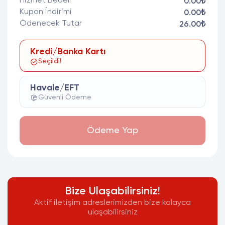
Hizmet Bedeli
0.00₺
Kupon İndirimi
0.00₺
Ödenecek Tutar
26.00₺
Kredi/Banka Kartı
Seçildi!
Havale/EFT
Güvenli Ödeme
Ödeme Yap
Bize Ulaşabilirsiniz!
Aktif iletişim adreslerimizden bize kolayca
ulaşabilirsiniz