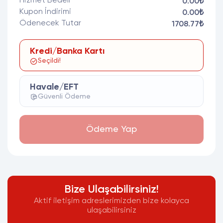
Hizmet Bedeli
0.00₺
Kupon İndirimi
0.00₺
Ödenecek Tutar
1708.77₺
Kredi/Banka Kartı
Seçildi!
Havale/EFT
Güvenli Ödeme
Ödeme Yap
Bize Ulaşabilirsiniz!
Aktif iletişim adreslerimizden bize kolayca
ulaşabilirsiniz